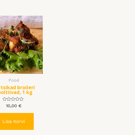
Pood
tsikad broileri
oltiivad, 1 kg
Hinnanguga
10,00
€
0
/
5
Lisa Korvi