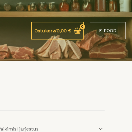
E-POOD
Ostukorv/
0,00
€