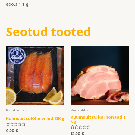
soola 1,4 g.
Seotud tooted
Kalatooted
Suitsuliha
Kuumsuitsu karbonaad 1
Külmsuitsulõhe viilud 200g
kg
Hinnanguga
6,00
€
Hinnanguga
0
12,00
€