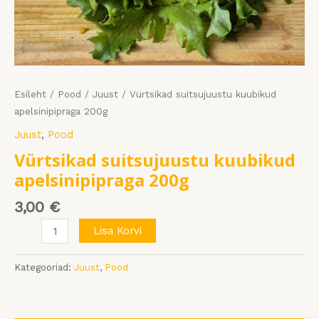
Esileht
/
Pood
/
Juust
/ Vürtsikad suitsujuustu kuubikud
apelsinipipraga 200g
Juust
,
Pood
Vürtsikad suitsujuustu kuubikud
apelsinipipraga 200g
3,00
€
Lisa Korvi
Kategooriad:
Juust
,
Pood