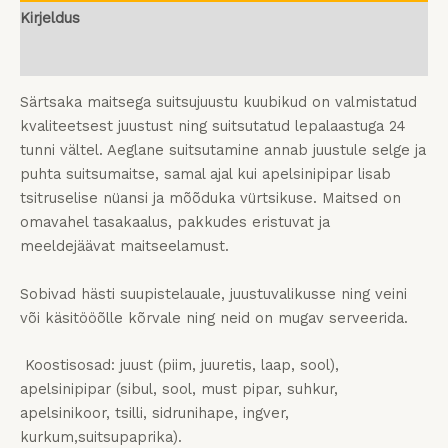
Kirjeldus
Arvustused (0)
Särtsaka maitsega suitsujuustu kuubikud on valmistatud
kvaliteetsest juustust ning suitsutatud lepalaastuga 24
tunni vältel. Aeglane suitsutamine annab juustule selge ja
puhta suitsumaitse, samal ajal kui apelsinipipar lisab
tsitruselise nüansi ja mõõduka vürtsikuse. Maitsed on
omavahel tasakaalus, pakkudes eristuvat ja
meeldejäävat maitseelamust.
Sobivad hästi suupistelauale, juustuvalikusse ning veini
või käsitööõlle kõrvale ning neid on mugav serveerida.
Koostisosad: juust (piim, juuretis, laap, sool),
apelsinipipar (sibul, sool, must pipar, suhkur,
apelsinikoor, tsilli, sidrunihape, ingver,
kurkum,suitsupaprika).