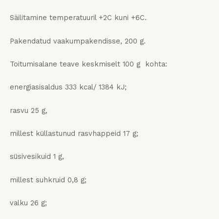
Säilitamine temperatuuril +2C kuni +6C.
Pakendatud vaakumpakendisse, 200 g.
Toitumisalane teave keskmiselt 100 g kohta:
energiasisaldus 333 kcal/ 1384 kJ;
rasvu 25 g,
millest küllastunud rasvhappeid 17 g;
süsivesikuid 1 g,
millest suhkruid 0,8 g;
valku 26 g;