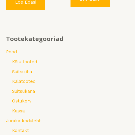
Loe Edasi
Tootekategooriad
Pood
Kõik tooted
Suitsuliha
Kalatooted
Suitsukana
Ostukorv
Kassa
Juraka koduleht
Kontakt