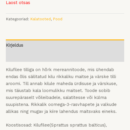
Laost otsas
Kategooriad:
Kalatooted
,
Pood
Kirjeldus
Arvustused (0)
Kilufilee tilliga on hõrk mereannitoode, mis ühendab
endas õlis säilitatud kilu rikkaliku maitse ja värske tilli
aroomi. Till annab kilule maheda ürdisuse ja värskuse,
mis täiustab kala loomulikku maitset. Toode sobib
suurepäraselt võileibadele, salatitesse või külma
suupistena. Rikkalik oomega-3-rasvhapete ja valkude
allikas ning mugav ja kiire lahendus maitsvaks eineks.
Koostisosad: Kilufilee(Sprattus sprattus balticus),