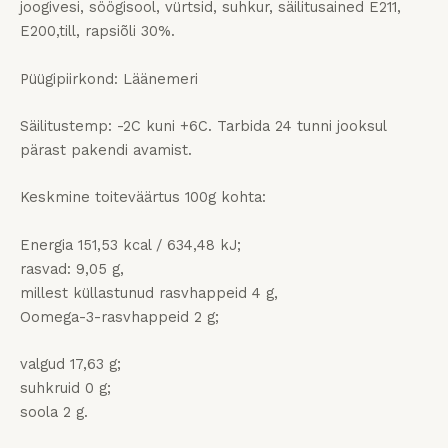
joogivesi, söögisool, vürtsid, suhkur, säilitusained E211,
E200,till, rapsiõli 30%.
Püügipiirkond: Läänemeri
Säilitustemp: -2C kuni +6C. Tarbida 24 tunni jooksul
pärast pakendi avamist.
Keskmine toiteväärtus 100g kohta:
Energia 151,53 kcal / 634,48 kJ;
rasvad: 9,05 g,
millest küllastunud rasvhappeid 4 g,
Oomega-3-rasvhappeid 2 g;
valgud 17,63 g;
suhkruid 0 g;
soola 2 g.