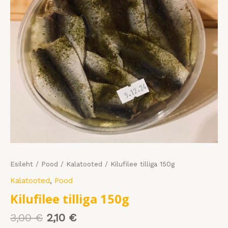
Esileht
/
Pood
/
Kalatooted
/ Kilufilee tilliga 150g
Kalatooted
,
Pood
Kilufilee tilliga 150g
3,00
€
2,10
€